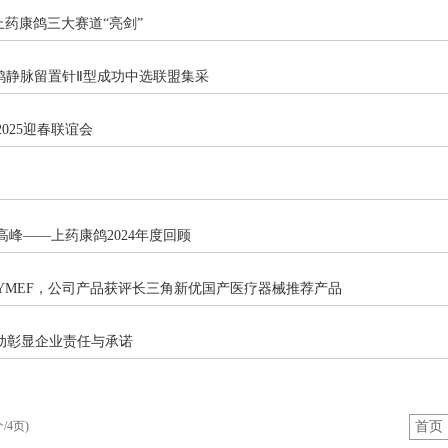
｜上药康鸽三大赛道“亮剑”
药康鸽静脉留置针Ⅱ型成功中选联盟集采
2025迎春联谊会
高峰——上药康鸽2024年度回顾
相YMEF，公司产品获评长三角新优国产医疗器械推荐产品
活动彰显企业责任与承诺
/4页)
首页