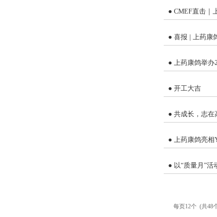
● CMEF直击
● 喜报 | 上
● 上药康鸽举办
● 开工大吉
● 共成长，志在
● 上药康鸽亮
● 以“质量月”
每页12个 (共48个