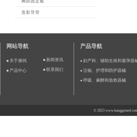
胸部固定板
造影导管
网站导航
产品导航
新闻资讯
■
关于康鸽
妇产科、辅助生殖和避孕器
■
●
联系我们
■
产品中心
注输、护理和防护器械
■
●
呼吸、麻醉和急救器械
●
© 2023
www.kanggemed.co